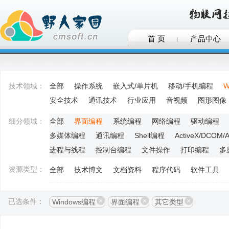
首 页
产品中心
技术领域：
全部
操作系统
嵌入式/单片机
移动/手机编程
W
安全技术
通讯技术
行业应用
音视频
图形图像
细分领域：
全部
界面编程
系统编程
网络编程
驱动编程
多媒体编程
通讯编程
Shell编程
ActiveX/DCOM/
进程与线程
控制台编程
文件操作
打印编程
多
资源类型：
全部
技术博文
文档资料
程序代码
软件工具
已选条件：
Windows编程
界面编程
其它类型