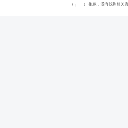
（┬＿┬） 抱歉，没有找到相关