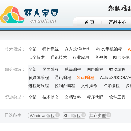
首 页
产品中心
技术领域：
全部
操作系统
嵌入式/单片机
移动/手机编程
W
安全技术
通讯技术
行业应用
音视频
图形图像
细分领域：
全部
界面编程
系统编程
网络编程
驱动编程
多媒体编程
通讯编程
Shell编程
ActiveX/DCOM/
进程与线程
控制台编程
文件操作
打印编程
多
资源类型：
全部
技术博文
文档资料
程序代码
软件工具
已选条件：
Windows编程
Shell编程
其它类型