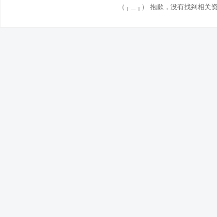
（┬＿┬） 抱歉，没有找到相关