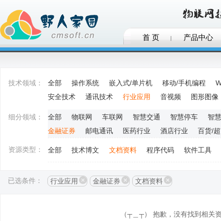
首 页
产品中心
技术领域：
全部
操作系统
嵌入式/单片机
移动/手机编程
W
安全技术
通讯技术
行业应用
音视频
图形图像
细分领域：
全部
物联网
车联网
智慧交通
智慧停车
智
金融证券
邮电通讯
医药行业
酒店行业
百货/
资源类型：
全部
技术博文
文档资料
程序代码
软件工具
已选条件：
行业应用
金融证券
文档资料
（┬＿┬） 抱歉，没有找到相关