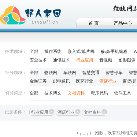
首 页
产品中心
技术领域：
全部
操作系统
嵌入式/单片机
移动/手机编程
W
安全技术
通讯技术
行业应用
音视频
图形图像
细分领域：
全部
物联网
车联网
智慧交通
智慧停车
智
金融证券
邮电通讯
医药行业
酒店行业
百货/
资源类型：
全部
技术博文
文档资料
程序代码
软件工具
已选条件：
行业应用
酒店行业
文档资料
（┬＿┬） 抱歉，没有找到相关