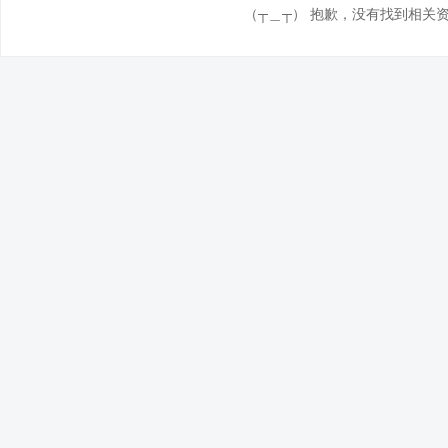
（┬＿┬） 抱歉，没有找到相关