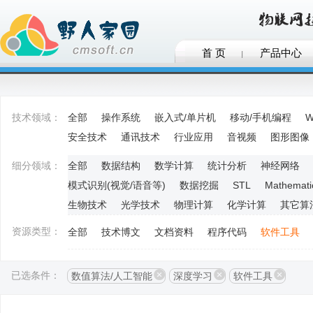
首 页
产品中心
技术领域：
全部
操作系统
嵌入式/单片机
移动/手机编程
W
安全技术
通讯技术
行业应用
音视频
图形图像
细分领域：
全部
数据结构
数学计算
统计分析
神经网络
模式识别(视觉/语音等)
数据挖掘
STL
Mathemati
生物技术
光学技术
物理计算
化学计算
其它算
资源类型：
全部
技术博文
文档资料
程序代码
软件工具
已选条件：
数值算法/人工智能
深度学习
软件工具