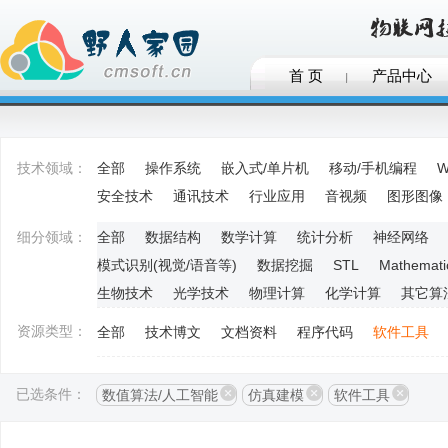
首 页
产品中心
技术领域：
全部
操作系统
嵌入式/单片机
移动/手机编程
W
安全技术
通讯技术
行业应用
音视频
图形图像
细分领域：
全部
数据结构
数学计算
统计分析
神经网络
模式识别(视觉/语音等)
数据挖掘
STL
Mathemati
生物技术
光学技术
物理计算
化学计算
其它算
资源类型：
全部
技术博文
文档资料
程序代码
软件工具
已选条件：
数值算法/人工智能
仿真建模
软件工具