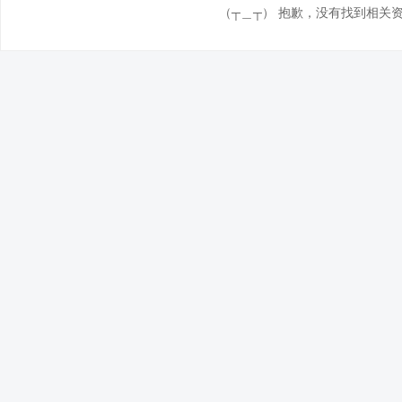
（┬＿┬） 抱歉，没有找到相关