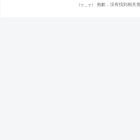
（┬＿┬） 抱歉，没有找到相关