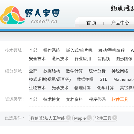
首 页
产品中心
技术领域：
全部
操作系统
嵌入式/单片机
移动/手机编程
W
安全技术
通讯技术
行业应用
音视频
图形图像
细分领域：
全部
数据结构
数学计算
统计分析
神经网络
模式识别(视觉/语音等)
数据挖掘
STL
Mathemati
生物技术
光学技术
物理计算
化学计算
其它算
资源类型：
全部
技术博文
文档资料
程序代码
软件工具
已选条件：
数值算法/人工智能
Maple
软件工具