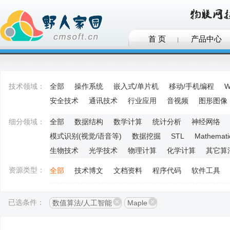
首 页
产品中心
技术领域：
全部
操作系统
嵌入式/单片机
移动/手机编程
W
安全技术
通讯技术
行业应用
音视频
图形图像
细分领域：
全部
数据结构
数学计算
统计分析
神经网络
模式识别(视觉/语音等)
数据挖掘
STL
Mathemati
生物技术
光学技术
物理计算
化学计算
其它算
资源类型：
全部
技术博文
文档资料
程序代码
软件工具
已选条件：
数值算法/人工智能
Maple