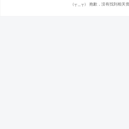
（┬＿┬） 抱歉，没有找到相关