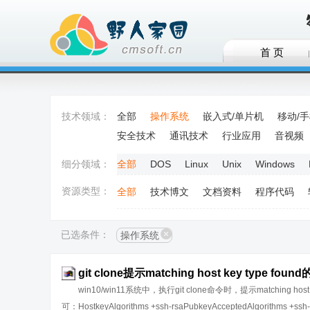
首 页
技术领域：
全部
操作系统
嵌入式/单片机
移动/
安全技术
通讯技术
行业应用
音视频
细分领域：
全部
DOS
Linux
Unix
Windows
资源类型：
全部
技术博文
文档资料
程序代码
已选条件：
操作系统
git clone提示matching host key type fou
win10/win11系统中，执行git clone命令时，提示matching host k
可：HostkeyAlgorithms +ssh-rsaPubkeyAcceptedAlgorithms +ssh-