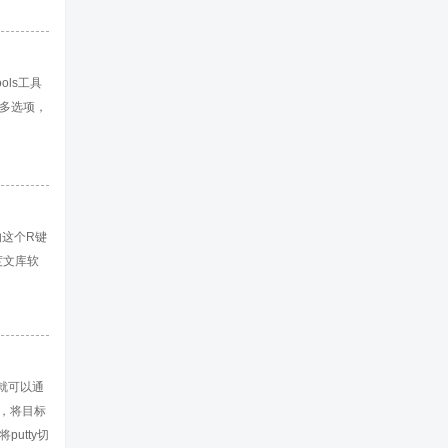
程序。 (
ols工具
么多选项，
终把所有源
码设置头文
的这个R键
度文库软
就可以通
面板，将目标
utty切