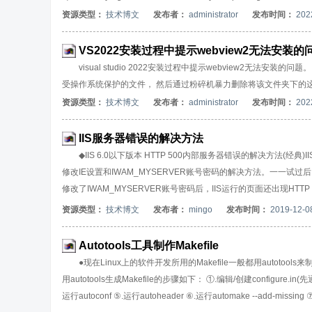
资源类型：
技术博文
发布者：
administrator
发布时间：
202
VS2022安装过程中提示webview2无法安装的
visual studio 2022安装过程中提示webview2无法安装的问题。
受操作系统保护的文件， 然后通过粉碎机暴力删除将该文件夹下的这些隐藏文
资源类型：
技术博文
发布者：
administrator
发布时间：
202
IIS服务器错误的解决方法
◆IIS 6.0以下版本 HTTP 500内部服务器错误的解决方法(
修改IE设置和IWAM_MYSERVER账号密码的解决方法。一一
修改了IWAM_MYSERVER账号密码后，IIS运行的页面还出现HTT
具”－“服务”中，查看Distributed Transaction Coordin
资源类型：
技术博文
发布者：
mingo
发布时间：
2019-12-0
的机子上又出现现一个问题，就是DTC服务无法启动，这时候就在cmd窗口中先
条语句后，DTC就能启动成功了。2、执行完上述操作后，接下来就在cmd
Autotools工具制作Makefile
●现在Linux上的软件开发所用的Makefile一般都用autotools来制作的
用autotools生成Makefile的步骤如下： ①.编辑/创建configure.in(先
运行autoconf ⑤.运行autoheader ⑥.运行automake --add-missing ⑦.运