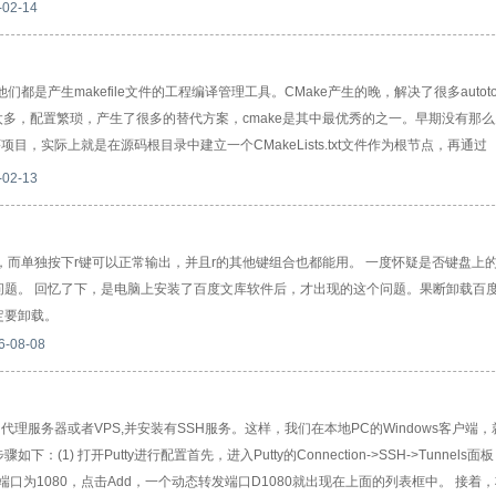
oconf识别。 (2)autoconf用于读取configure.in文件，根据其内容生成configure脚本
-02-14
，他们都是产生makefile文件的工程编译管理工具。CMake产生的晚，解决了很多autoto
步骤太多，配置繁琐，产生了很多的替代方案，cmake是其中最优秀的之一。早期没有那
序项目，实际上就是在源码根目录中建立一个CMakeLists.txt文件作为根节点，再通过
的CMakeLists.txt进一步通过add_subdirectory(subdir)包含其下级源码目录，最
-02-13
每一个CMakeLists.txt都要求通过include_directories来为当前文件夹下的源
项目，任意指定其中一个源码目配置为编译成可执行文件，其他源码目
母R，而单独按下r键可以正常输出，并且r的其他键组合也都能用。 一度怀疑是否键盘上
问题。 回忆了下，是电脑上安装了百度文库软件后，才出现的这个问题。果断卸载百
定要卸载。
6-08-08
服务器或者VPS,并安装有SSH服务。这样，我们在本地PC的Windows客户端，
1) 打开Putty进行配置首先，进入Putty的Connection->SSH->Tunnels
端口为1080，点击Add，一个动态转发端口D1080就出现在上面的列表框中。 接着，将p