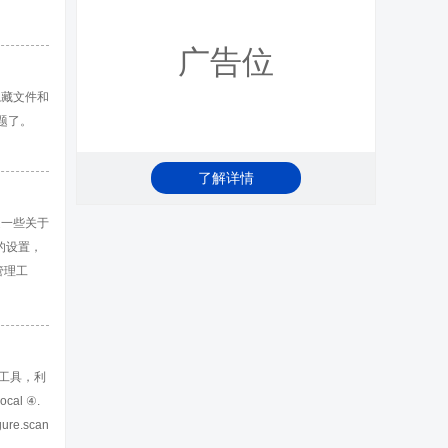
广告位
显示隐藏文件和
问题了。
了解详情
都是一些关于
的设置，
管理工
。另外，我
执行完这两
e等工具，利
cal ④.
ure.scan