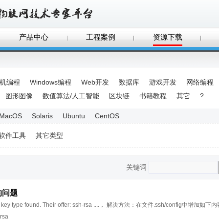
产品中心
工程案例
资源下载
手机编程
Windows编程
Web开发
数据库
游戏开发
网络编程
图形图像
数值算法/人工智能
区块链
书籍教程
其它
?
MacOS
Solaris
Ubuntu
CentOS
软件工具
其它类型
关键词
nd的问题
ey type found. Their offer: ssh-rsa ....， 解决方法：在文件.ssh/config中增加
rsa