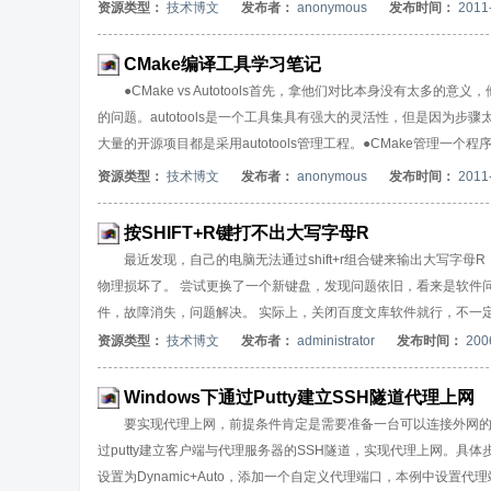
模板文件，用户要将其更名为configure.in(或configure.ac)才能被aut
资源类型：
技术博文
发布者：
anonymous
发布时间：
2011
CMake编译工具学习笔记
●CMake vs Autotools首先，拿他们对比本身没有太多的意义
的问题。autotools是一个工具集具有强大的灵活性，但是因为
大量的开源项目都是采用autotools管理工程。●CMake管理一个程
add_subdirectory(subdir)包含其下级源码子目录，而下级源码目录中
资源类型：
技术博文
发布者：
anonymous
发布时间：
2011
码都串接在一起，同时所有的CMakeLists.txt文件也都串接在一起。另外，
件搜索路径。对于多个源码子目录（多个CMakeLists.txt)的
按SHIFT+R键打不出大写字母R
最近发现，自己的电脑无法通过shift+r组合键来输出大写字
物理损坏了。 尝试更换了一个新键盘，发现问题依旧，看来是软件
件，故障消失，问题解决。 实际上，关闭百度文库软件就行，不一
资源类型：
技术博文
发布者：
administrator
发布时间：
200
Windows下通过Putty建立SSH隧道代理上网
要实现代理上网，前提条件肯定是需要准备一台可以连接外网的代理
过putty建立客户端与代理服务器的SSH隧道，实现代理上网。具体步骤如下：(
设置为Dynamic+Auto，添加一个自定义代理端口，本例中设置代理