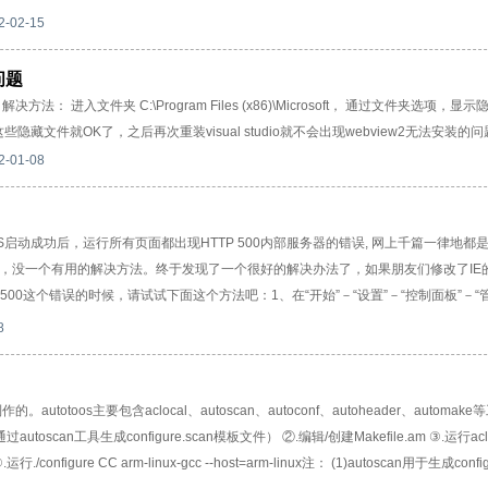
2-02-15
问题
 解决方法： 进入文件夹 C:\Program Files (x86)\Microsoft， 通过文件夹选项，
件就OK了，之后再次重装visual studio就不会出现webview2无法安装的
2-01-08
经典)IIS启动成功后，运行所有页面都出现HTTP 500内部服务器的错误, 网上千篇一律地
试过后，没一个有用的解决方法。终于发现了一个很好的解决办法了，如果朋友们修改了IE
P 500这个错误的时候，请试试下面这个方法吧：1、在“开始”－“设置”－“控制面板”－“
ator服务（即DTC）和COM +Event System服务是否启动，若没有启动，请将这两个服务都启动
8
后执行下列两条命令：（1）、msdtc -resetlog（２）、net start msdtc
窗口中再先后执行以下三条命令：（１）、cd %windir%\system32\
。autotoos主要包含aclocal、autoscan、autoconf、autoheader、automak
通过autoscan工具生成configure.scan模板文件） ②.编辑/创建Makefile.am ③.运行aclo
行./configure CC arm-linux-gcc --host=arm-linux注： (1)autoscan用于生成config