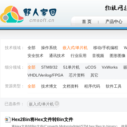
首 页
产品中心
技术领域：
全部
操作系统
嵌入式/单片机
移动/手机编程
W
安全技术
通讯技术
行业应用
音视频
图形图像
细分领域：
全部
STM8/32
51单片机
uCOS
VxWorks
嵌
VHDL/Verilog/FPGA
芯片资料
其它
资源类型：
全部
技术博文
文档资料
程序代码
软件工具
已选条件：
嵌入式/单片机
Hex2Bin将Hex文件转Bin文件
将Hex文件转Bin文件(Converts Motorola/Intel/STM hex files t