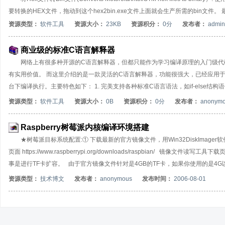
要转换的HEX文件，拖动到这个hex2bin.exe文件上面就会生产所需的bin文件。
资源类型：
软件工具
资源大小：
23KB
资源积分：
0分
发布者：
admini
商业级的标准C语言解释器
网络上有很多种开源的C语言解释器，但都只能作为学习编译原理的入门级代
有实用价值。 而这里介绍的是一款灵活的C语言解释器，功能很强大，已经应用
台下编译执行。主要特色如下： 1. 完美支持各种标准C语言语法，如if-else结构语句, 
型包括: char,short,int,string,float。3. 支持多维数组及指针。4.
资源类型：
软件工具
资源大小：
0B
资源积分：
0分
发布者：
anonym
支持局部变量层次化作用域7. 允许定义系统常量8 支持系统内部定义数据类型，但不支持
通过include加载其它源文件。11. 支持各种条件运算符 || &&12. 支持各种逻辑运算及位操作符
Raspberry树莓派内核编译环境搭建
★树莓派目标系统配置:① 下载最新的官方镜像文件，用Win32DiskIma
页面 https://www.raspberrypi.org/downloads/raspbian/ 镜像文件读写工具下载页面
事是进行TF卡扩容。 由于官方镜像文件针对是4GB的TF卡，如果你使用的是4G
方的命令：raspi-config进行自动全量扩充，然后重启机器即可。③ 执行rpi-
资源类型：
技术博文
发布者：
anonymous
发布时间：
2006-08-01
update是Raspbian内置的更新内核和相关固件的脚本，它的逻辑是去 https://github