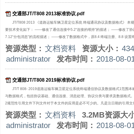
交通部JT/T808 2013标准协议.pdf
JT/T808 2013 《道路运输车辆卫星定位系统 终端通讯协议及数据格式》 本规范是
要技术变化如下： ——修改了通信连接中5.2“连接的维持”的描述； ——修改了协
7.12“分包消息”的流程描述； ——修改了数据格式中，原8.4 终端注册、8.8 设置终端
行驶记录数据采集命令、8.37 行驶记录数据上传、8.38 行驶记录参 数下传命令、8
资源类型：
文档资料
资源大小：
43
传、8.43 多媒体数据上传应答、8.46 存储多媒体数据检索应答、8.49 数据下行
administrator
发布时间：
2018-08-0
交通部JT/T808 2019标准协议.pdf
JT/T 808- 2019道路运输车辆卫星定位系统终端通信协议及数据格式1
与数据格式，包括协议基础、通信连接、消息处理、协议分类与要求及数据格式。
2规范性引用文件下列文件对于本文件的应用是必不可少的。凡是注日期的引用文件
的修改单)适用于本文件。GB/T 2260中华人民共和国行政区划代码CB/T 19056 汽
资源类型：
文档资料
3.2MB资源大
数据元JI/T 794道路运输车辆卫星定位系统车载终端技术要求
administrator
发布时间：
2018-08-0