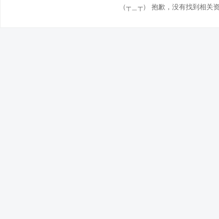
（┬＿┬） 抱歉，没有找到相关