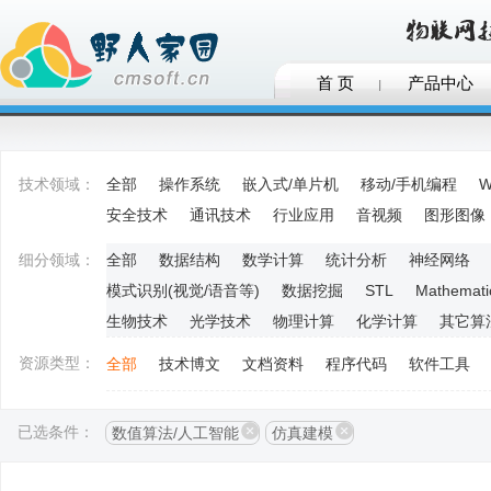
首 页
产品中心
技术领域：
全部
操作系统
嵌入式/单片机
移动/手机编程
W
安全技术
通讯技术
行业应用
音视频
图形图像
细分领域：
全部
数据结构
数学计算
统计分析
神经网络
模式识别(视觉/语音等)
数据挖掘
STL
Mathemati
生物技术
光学技术
物理计算
化学计算
其它算
资源类型：
全部
技术博文
文档资料
程序代码
软件工具
已选条件：
数值算法/人工智能
仿真建模