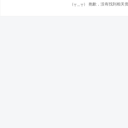
（┬＿┬） 抱歉，没有找到相关