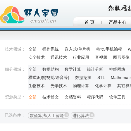
首 页
产品中心
技术领域：
全部
操作系统
嵌入式/单片机
移动/手机编程
W
安全技术
通讯技术
行业应用
音视频
图形图像
细分领域：
全部
数据结构
数学计算
统计分析
神经网络
模式识别(视觉/语音等)
数据挖掘
STL
Mathemati
生物技术
光学技术
物理计算
化学计算
其它算
资源类型：
全部
技术博文
文档资料
程序代码
软件工具
已选条件：
数值算法/人工智能
进化算法