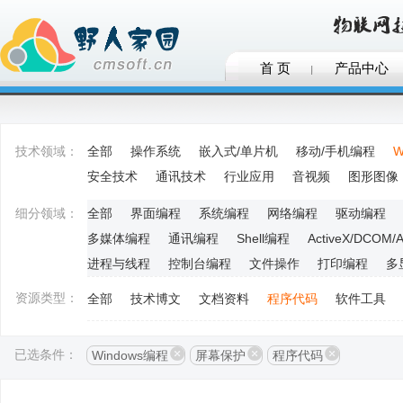
首 页
产品中心
技术领域：
全部
操作系统
嵌入式/单片机
移动/手机编程
W
安全技术
通讯技术
行业应用
音视频
图形图像
细分领域：
全部
界面编程
系统编程
网络编程
驱动编程
多媒体编程
通讯编程
Shell编程
ActiveX/DCOM/
进程与线程
控制台编程
文件操作
打印编程
多
资源类型：
全部
技术博文
文档资料
程序代码
软件工具
已选条件：
Windows编程
屏幕保护
程序代码