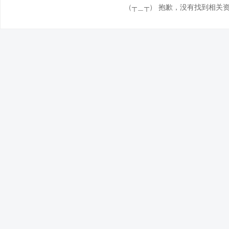
（┬＿┬） 抱歉，没有找到相关