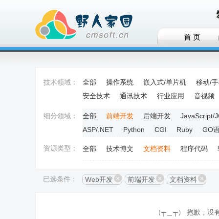
首 页
技术领域：
全部
操作系统
嵌入式/单片机
移动/
安全技术
通讯技术
行业应用
音视频
细分领域：
全部
前端开发
后端开发
JavaScript/
ASP/.NET
Python
CGI
Ruby
GO
资源类型：
全部
技术博文
文档资料
程序代码
已选条件：
Web开发
前端开发
文档资料
（┬＿┬） 抱歉，