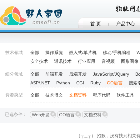
首 页
产品中心
技术领域：
全部
操作系统
嵌入式/单片机
移动/手机编程
W
安全技术
通讯技术
行业应用
音视频
图形图像
细分领域：
全部
前端开发
后端开发
JavaScript/JQuery
Bo
ASP/.NET
Python
CGI
Ruby
GO语言
搜索
资源类型：
全部
技术博文
文档资料
程序代码
软件工具
已选条件：
Web开发
GO语言
文档资料
（┬＿┬） 抱歉，没有找到相关