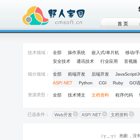
首 页
技术领域：
全部
操作系统
嵌入式/单片机
移动/
安全技术
通讯技术
行业应用
音视频
细分领域：
全部
前端开发
后端开发
JavaScript/
ASP/.NET
Python
CGI
Ruby
GO
资源类型：
全部
技术博文
文档资料
程序代码
已选条件：
Web开发
ASP/.NET
文档资料
（┬＿┬） 抱歉，