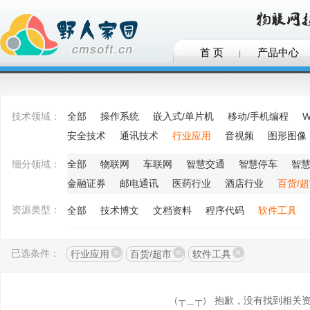
首 页
产品中心
技术领域：
全部
操作系统
嵌入式/单片机
移动/手机编程
W
安全技术
通讯技术
行业应用
音视频
图形图像
细分领域：
全部
物联网
车联网
智慧交通
智慧停车
智
金融证券
邮电通讯
医药行业
酒店行业
百货/
资源类型：
全部
技术博文
文档资料
程序代码
软件工具
已选条件：
行业应用
百货/超市
软件工具
（┬＿┬） 抱歉，没有找到相关