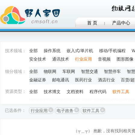
首 页
产品中心
技术领域：
全部
操作系统
嵌入式/单片机
移动/手机编程
W
安全技术
通讯技术
行业应用
音视频
图形图像
细分领域：
全部
物联网
车联网
智慧交通
智慧停车
智
金融证券
邮电通讯
医药行业
酒店行业
百货/
资源类型：
全部
技术博文
文档资料
程序代码
软件工具
已选条件：
行业应用
电子政务
软件工具
（┬＿┬） 抱歉，没有找到相关