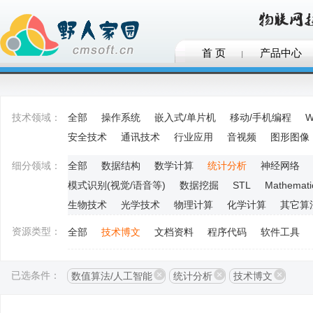
首 页
产品中心
技术领域：
全部
操作系统
嵌入式/单片机
移动/手机编程
W
安全技术
通讯技术
行业应用
音视频
图形图像
细分领域：
全部
数据结构
数学计算
统计分析
神经网络
模式识别(视觉/语音等)
数据挖掘
STL
Mathemati
生物技术
光学技术
物理计算
化学计算
其它算
资源类型：
全部
技术博文
文档资料
程序代码
软件工具
已选条件：
数值算法/人工智能
统计分析
技术博文