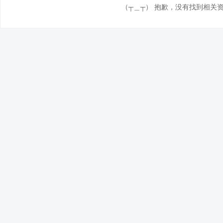
（┬＿┬） 抱歉，没有找到相关