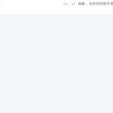
（┬＿┬） 抱歉，没有找到相关