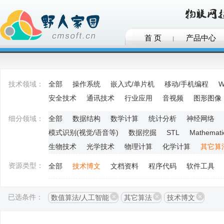
首 页
产品中心
技术领域：
全部
操作系统
嵌入式/单片机
移动/手机编程
W
安全技术
通讯技术
行业应用
音视频
图形图像
细分领域：
全部
数据结构
数学计算
统计分析
神经网络
模式识别(视觉/语音等)
数据挖掘
STL
Mathemati
生物技术
光学技术
物理计算
化学计算
其它算
资源类型：
全部
技术博文
文档资料
程序代码
软件工具
已选条件：
数值算法/人工智能
其它算法
技术博文