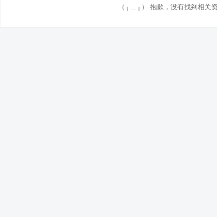
（┬＿┬） 抱歉，没有找到相关