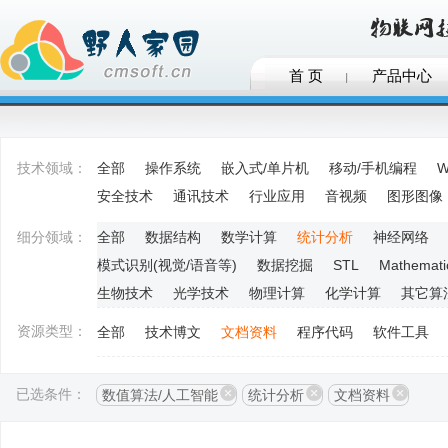
首 页
产品中心
技术领域：
全部
操作系统
嵌入式/单片机
移动/手机编程
W
安全技术
通讯技术
行业应用
音视频
图形图像
细分领域：
全部
数据结构
数学计算
统计分析
神经网络
模式识别(视觉/语音等)
数据挖掘
STL
Mathemati
生物技术
光学技术
物理计算
化学计算
其它算
资源类型：
全部
技术博文
文档资料
程序代码
软件工具
已选条件：
数值算法/人工智能
统计分析
文档资料