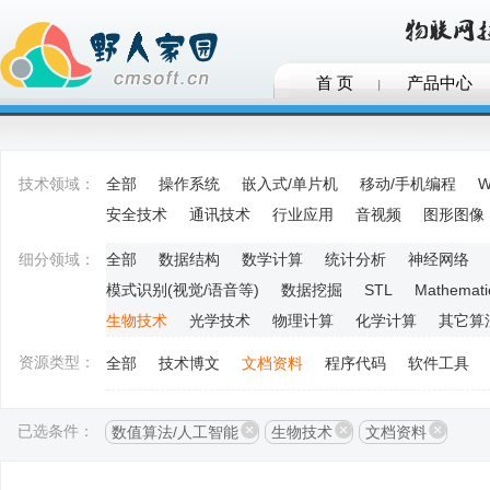
首 页
产品中心
技术领域：
全部
操作系统
嵌入式/单片机
移动/手机编程
W
安全技术
通讯技术
行业应用
音视频
图形图像
细分领域：
全部
数据结构
数学计算
统计分析
神经网络
模式识别(视觉/语音等)
数据挖掘
STL
Mathemati
生物技术
光学技术
物理计算
化学计算
其它算
资源类型：
全部
技术博文
文档资料
程序代码
软件工具
已选条件：
数值算法/人工智能
生物技术
文档资料