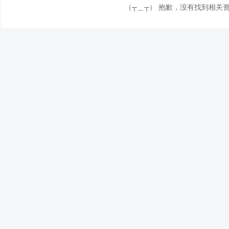
（┬＿┬） 抱歉，没有找到相关