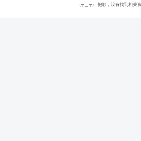
（┬＿┬） 抱歉，没有找到相关