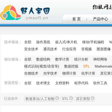
首 页
产品中心
技术领域：
全部
操作系统
嵌入式/单片机
移动/手机编程
W
安全技术
通讯技术
行业应用
音视频
图形图像
细分领域：
全部
数据结构
数学计算
统计分析
神经网络
模式识别(视觉/语音等)
数据挖掘
STL
Mathemati
生物技术
光学技术
物理计算
化学计算
其它算
资源类型：
全部
技术博文
文档资料
程序代码
软件工具
已选条件：
数值算法/人工智能
STL
其它类型