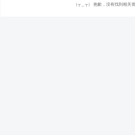
（┬＿┬） 抱歉，没有找到相关