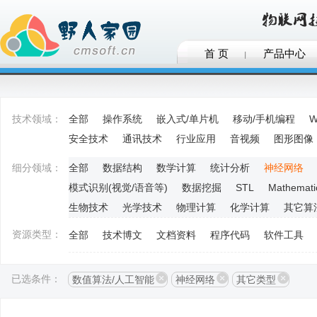
首 页
产品中心
技术领域：
全部
操作系统
嵌入式/单片机
移动/手机编程
W
安全技术
通讯技术
行业应用
音视频
图形图像
细分领域：
全部
数据结构
数学计算
统计分析
神经网络
模式识别(视觉/语音等)
数据挖掘
STL
Mathemati
生物技术
光学技术
物理计算
化学计算
其它算
资源类型：
全部
技术博文
文档资料
程序代码
软件工具
已选条件：
数值算法/人工智能
神经网络
其它类型