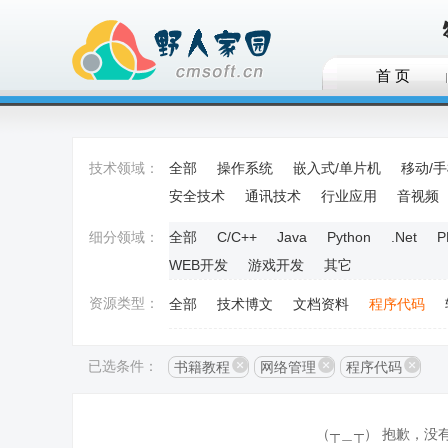
首 页
技术领域：
全部
操作系统
嵌入式/单片机
移动/
安全技术
通讯技术
行业应用
音视频
细分领域：
全部
C/C++
Java
Python
.Net
P
WEB开发
游戏开发
其它
资源类型：
全部
技术博文
文档资料
程序代码
已选条件：
书籍教程
网络管理
程序代码
（┬＿┬） 抱歉，