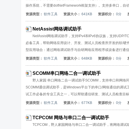
操作系统，不需要dotNetFramework框架支持）。支持多
非标准波特率）；支持各种软/硬件流控设置；支持对串口DCD、DTR
资源类型：
软件工具
资源大小：
641KB
资源积分：
0分
的数据可以在16进制和AscII码之间任意转换；可以自动发送校
规则，实现指令自动应答/回复功能；支持间隔发送，循环发送，批
NetAssist网络调试助手
发送预定义的指令或数据，便于通信联调。支持GPS调试、自动识别
NetAssist网络调试助手，支持IPv4和IPv6协议族，支持UD
必备工具，帮助网络应用设计、开发、测试人员检查所开发的软/硬
型应用场合：通过网络调试助手与自研网络应用程序或设备进行通信联调。软件支持
时，可以支持TCPServer防火墙，通过黑白名单管控客户端接入；支
资源类型：
软件工具
资源大小：
648KB
资源积分：
0分
进制和ASCII码之间任意转换；可以自动发送校验位，支持多种校
复功能；支持间隔发送，循环发送，批处理发送，输入数据可以从外
SCOMM串口网络二合一调试助手
或数据，便于通信联调。NetAssist网络调试助手是绿色软件，无所
野人家园 串口网络二合一调试助手SCOMM，支持串口和网络
SCOMM通信调试助手，是Windows平台下的串口/网络通信
试工作必备的专业工具之一，可以帮助通信研发、测试人员检查目
SCOMM通信调试助手是绿色软件，无需安装，只有一个执行文件，适用
资源类型：
软件工具
资源大小：
677KB
资源积分：
0分
信调试助手（使用不同的通信端口）。典型应用场合：使用本通信
可自由设置串口号、波特率、校验位、数据位和停止位等（支持自定义
TCPCOM 网络与串口二合一调试助手
状态位的检测控制；网络通信支持IPv4和IPv6两种协议，支持UD
TCPCOM，野人家园网络与串口二合一调试助手，将网络调试