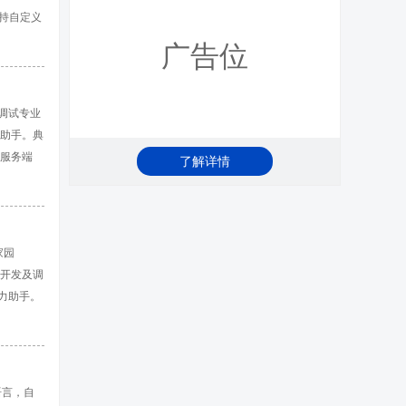
支持自定义
送和接收
广告位
立自动应答
工具面板
及调试专业
力助手。典
P服务端
了解详情
以在十六
应答/回
定义的指令
家园
用开发及调
力助手。
动多个通
串口通信
S等针脚
语言，自