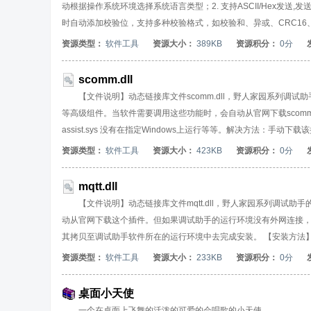
动根据操作系统环境选择系统语言类型；2. 支持ASCII/Hex发送,
时自动添加校验位，支持多种校验格式，如校验和、异或、CRC16、
析成对应的ASCII码进行发送。5. 支持AT指令自动添加回车换行
资源类型：
软件工具
资源大小：
389KB
资源积分：
0分
件,并支持数据文件和日志文件两种选项；7. 支持日志接收模式：接收
式；9. 支持任意间隔发送，循环发送；10.可以从文件导入数据用于
scomm.dll
式TCP Server，TCP Client，UDP；【串口调试
【文件说明】动态链接库文件scomm.dll，野人家园系列调
等高级组件。当软件需要调用这些功能时，会自动从官网下载scomm.d
assist.sys 没有在指定Windows上运行等等。解决方法：
mqtt.dll文件后，将其拷贝至以下任意一个系统文件夹中，然后重启软件即
资源类型：
软件工具
资源大小：
423KB
资源积分：
0分
操作系统) ③ C:\Windows\System32 文件夹(仅针对32位操作系统) ④
mqtt.dll
【文件说明】动态链接库文件mqtt.dll，野人家园系列调试
动从官网下载这个插件。但如果调试助手的运行环境没有外网连接
其拷贝至调试助手软件所在的运行环境中去完成安装。 【安装方法】下
助手EXE文件所在的文件夹 ② C:\Windows\SysWOW64 文件夹(仅针对6
资源类型：
软件工具
资源大小：
233KB
资源积分：
0分
件夹
桌面小天使
一个在桌面上飞舞的活泼的可爱的会唱歌的小天使。