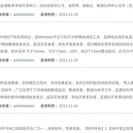
串口，自动监测枚举本地可用串口；自由设置串口号、波特率、校验位、数据位和停止位等（
、DSR、RTS等针脚状态位的检测控制。支持ASCII/Hex两种模式的数据收发，发
发布者：
administrator
发布时间：
2011-11-24
验位，支持多种校验格式；支持发送的数据中嵌入脚本代码以实现动态数据发送；支持建
处理发送，输入数据可以从外部文件导入；可以保存预定义指令/数据序列，随时通过
NMEA文本数据、实时解析经纬度坐标并地图定位
P/TCP/MQTT等应用协议，是Windows平台下的TCP/IP网络调试工具，是网络应用开发
件网络数据收发状况，提高开发速度，简化开发复杂度，成为网络应用开发调试的得
 TCP Server、TCP Client、UDP、MQTT Client通信模式，作为TC
持单播/组播/多播/广播；支持ASCII/HEX两种模式的数据收发，发送和接收的数据可
发布者：
administrator
发布时间：
2011-11-24
验格式；支持发送脚本代码以实现动态数据发送；支持建立自动应答规则，实现指令自动
部文件导入；可以保存预定义指令/数据序列，任何时候都可以通过工具面板发送预
安装，
同时收发数据，支持预定义指令、支持批量发送、支持正则匹配/自动应答回复。 野人
的调试工具软件，广泛应用于工控领域的数据监控、数据采集、数据分析等工作，是通信应
标终端软硬件的数据收发状况，提高开发速度，简化开发复杂度，是通信开发调试的得
于各版本Windows操作系统，不需要微软dotNet框架支持，支持一台PC同时启
发布者：
administrator
发布时间：
2011-11-24
调试软件对接用户的目标程序或者设备进行通信联调，支持同时收发串口和网络数据。
非标准波特率），支持各种软/硬件流控设置，支持对串口DCD、DTR、DSR、RT
P、TCP通信，集成服务端与客户端，作为服务端时可以
助手与串口调试助手合二为一，绿色软件，简单高效。【软件特色】1. 支持中英文双