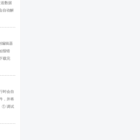
发送数据
会自动解
动保存到文
种编码方
，工作模
制编辑器
比如报错
】下载完
针对64位
运行时会自
件，并将
 ① 调试
ows 文