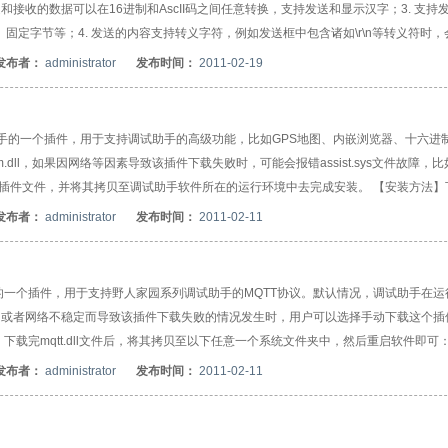
发送和接收的数据可以在16进制和AscII码之间任意转换，支持发送和显示汉字；3. 支持
固定字节等；4. 发送的内容支持转义字符，例如发送框中包含诸如\r\n等转义符时，
，启用该选项时，在发送AT指令时会自动在行尾补全回车换行符；6. 接收的数据可以自
发布者：
administrator
发布时间：
2011-02-19
内容时会自动显示接收时间戳等相关信息。8. 接收和发送文字支持ANSI与UTF8两
发送；11.可定制发送框默认内容。 【网络调试】1. 支持TCP和UDP协议，支持广播
试助手的一个插件，用于支持调试助手的高级功能，比如GPS地图、内嵌浏览器、十六进
ll，如果因网络等因素导致该插件下载失败时，可能会报错assist.sys文件故障，
手动下载该插件文件，并将其拷贝至调试助手软件所在的运行环境中去完成安装。 【安装方法
可： ① 调试助手EXE文件所在的文件夹 ② C:\Windows\SysWOW64 文件夹(仅
发布者：
administrator
发布时间：
2011-02-11
 C:\Windows 文件夹
助手的一个插件，用于支持野人家园系列调试助手的MQTT协议。默认情况，调试助手在
，或者网络不稳定而导致该插件下载失败的情况发生时，用户可以选择手动下载这个插
载完mqtt.dll文件后，将其拷贝至以下任意一个系统文件夹中，然后重启软件即可：
4位操作系统) ③ C:\Windows\System32 文件夹(仅针对32位操作系统) ④ C:\Wind
发布者：
administrator
发布时间：
2011-02-11