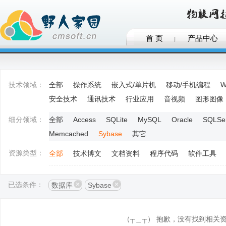
首 页
产品中心
技术领域：
全部
操作系统
嵌入式/单片机
移动/手机编程
W
安全技术
通讯技术
行业应用
音视频
图形图像
细分领域：
全部
Access
SQLite
MySQL
Oracle
SQLSe
Memcached
Sybase
其它
资源类型：
全部
技术博文
文档资料
程序代码
软件工具
已选条件：
数据库
Sybase
（┬＿┬） 抱歉，没有找到相关