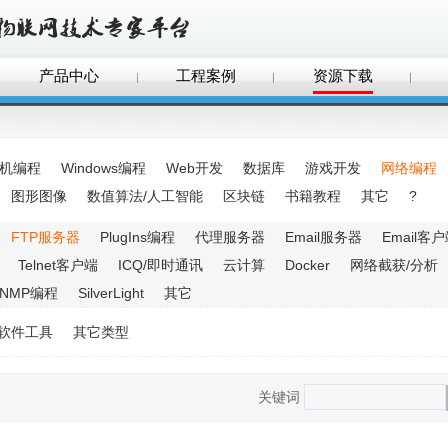
产品中心
工程案例
资源下载
手机编程
Windows编程
Web开发
数据库
游戏开发
网络编程
图形图像
数值算法/人工智能
区块链
书籍教程
其它
?
FTP服务器
PlugIns编程
代理服务器
Email服务器
Email客
Telnet客户端
ICQ/即时通讯
云计算
Docker
网络截获/分析
SNMP编程
SilverLight
其它
软件工具
其它类型
关键词