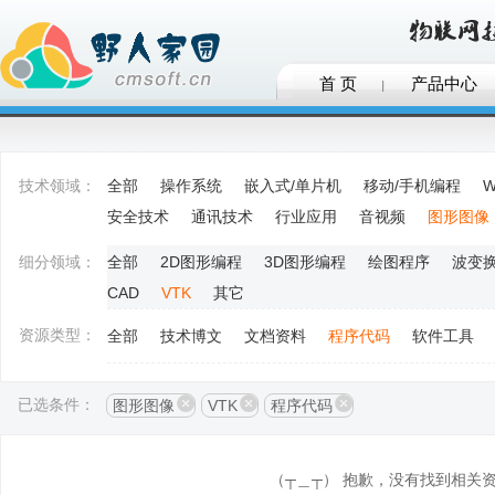
首 页
产品中心
技术领域：
全部
操作系统
嵌入式/单片机
移动/手机编程
W
安全技术
通讯技术
行业应用
音视频
图形图像
细分领域：
全部
2D图形编程
3D图形编程
绘图程序
波变
CAD
VTK
其它
资源类型：
全部
技术博文
文档资料
程序代码
软件工具
已选条件：
图形图像
VTK
程序代码
（┬＿┬） 抱歉，没有找到相关