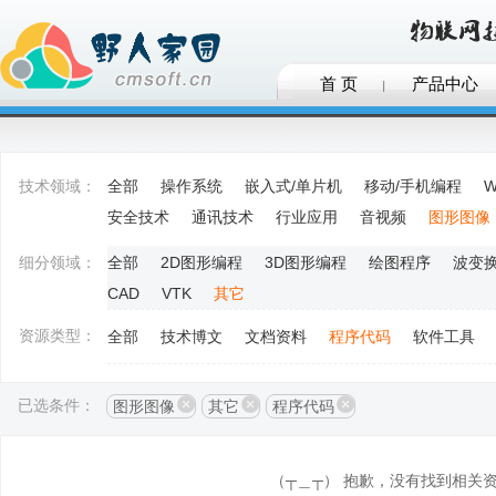
首 页
产品中心
技术领域：
全部
操作系统
嵌入式/单片机
移动/手机编程
W
安全技术
通讯技术
行业应用
音视频
图形图像
细分领域：
全部
2D图形编程
3D图形编程
绘图程序
波变
CAD
VTK
其它
资源类型：
全部
技术博文
文档资料
程序代码
软件工具
已选条件：
图形图像
其它
程序代码
（┬＿┬） 抱歉，没有找到相关