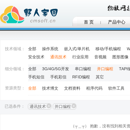
首 页
产品中心
技术领域：
全部
操作系统
嵌入式/单片机
移动/手机编程
W
安全技术
通讯技术
行业应用
音视频
图形图像
细分领域：
全部
3G/4G/5G开发
串口编程
并口编程
TAP
手机短信
手机彩信
RFID编程
其它
资源类型：
全部
技术博文
文档资料
程序代码
软件工具
已选条件：
通讯技术
并口编程
（┬＿┬） 抱歉，没有找到相关