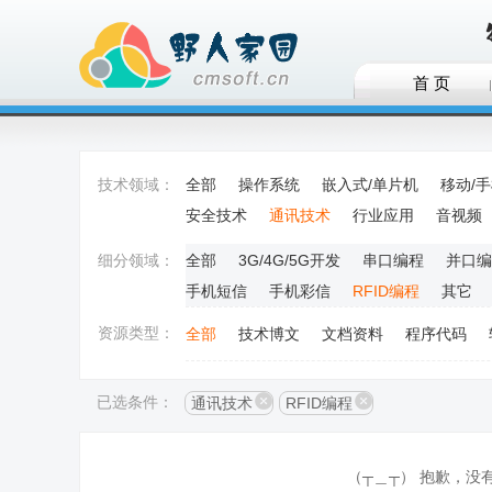
首 页
技术领域：
全部
操作系统
嵌入式/单片机
移动/
安全技术
通讯技术
行业应用
音视频
细分领域：
全部
3G/4G/5G开发
串口编程
并口编
手机短信
手机彩信
RFID编程
其它
资源类型：
全部
技术博文
文档资料
程序代码
已选条件：
通讯技术
RFID编程
（┬＿┬） 抱歉，