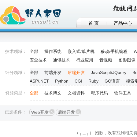
首 页
产品中心
技术领域：
全部
操作系统
嵌入式/单片机
移动/手机编程
W
安全技术
通讯技术
行业应用
音视频
图形图像
细分领域：
全部
前端开发
后端开发
JavaScript/JQuery
Bo
ASP/.NET
Python
CGI
Ruby
GO语言
搜索
资源类型：
全部
技术博文
文档资料
程序代码
软件工具
已选条件：
Web开发
后端开发
（┬＿┬） 抱歉，没有找到相关