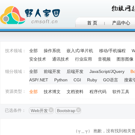
首 页
产品中心
技术领域：
全部
操作系统
嵌入式/单片机
移动/手机编程
W
安全技术
通讯技术
行业应用
音视频
图形图像
细分领域：
全部
前端开发
后端开发
JavaScript/JQuery
Bo
ASP/.NET
Python
CGI
Ruby
GO语言
搜索
资源类型：
全部
技术博文
文档资料
程序代码
软件工具
已选条件：
Web开发
Bootstrap
（┬＿┬） 抱歉，没有找到相关