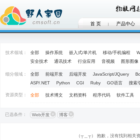
首 页
产品中心
技术领域：
全部
操作系统
嵌入式/单片机
移动/手机编程
W
安全技术
通讯技术
行业应用
音视频
图形图像
细分领域：
全部
前端开发
后端开发
JavaScript/JQuery
Bo
ASP/.NET
Python
CGI
Ruby
GO语言
搜索
资源类型：
全部
技术博文
文档资料
程序代码
软件工具
已选条件：
Web开发
博客
（┬＿┬） 抱歉，没有找到相关