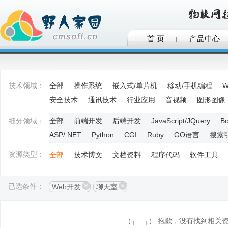
首 页
产品中心
技术领域：
全部
操作系统
嵌入式/单片机
移动/手机编程
W
安全技术
通讯技术
行业应用
音视频
图形图像
细分领域：
全部
前端开发
后端开发
JavaScript/JQuery
Bo
ASP/.NET
Python
CGI
Ruby
GO语言
搜索
资源类型：
全部
技术博文
文档资料
程序代码
软件工具
已选条件：
Web开发
聊天室
（┬＿┬） 抱歉，没有找到相关