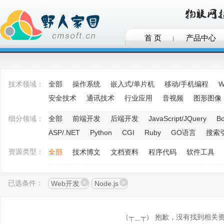
首 页
产品中心
技术领域：
全部
操作系统
嵌入式/单片机
移动/手机编程
W
安全技术
通讯技术
行业应用
音视频
图形图像
细分领域：
全部
前端开发
后端开发
JavaScript/JQuery
Bo
ASP/.NET
Python
CGI
Ruby
GO语言
搜索
资源类型：
全部
技术博文
文档资料
程序代码
软件工具
已选条件：
Web开发
Node.js
（┬＿┬） 抱歉，没有找到相关